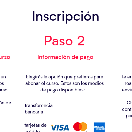
Inscripción
Paso 2
urso
Información de pago
 un
Elegirás la opción que prefieras para
Te e
os
abonar el curso.​ Estos son los medios
rea
urso.
de pago disponibles:
envi
​
ión de
Ob
transferencia
cont
bancaria
par
tarjetas de