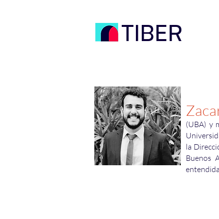
TIBER
Zaca
(UBA) y 
Universid
la Direcc
Buenos Ai
entendidas