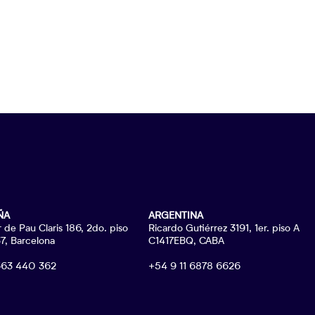
ÑA
ARGENTINA
r de Pau Claris 186, 2do. piso
Ricardo Gutiérrez 3191, 1er. piso A
, Barcelona
C1417EBQ, CABA
663 440 362
+54 9 11 6878 6626