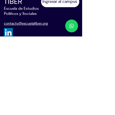
TIBER
Ingresar al campus
Escuela de Estudios
Políticos y Sociales
contacto@escuelatiber.org
ESPAÑA
Carrer de Pau Claris 186, 2do. piso
08037, Barcelona
+34 663 440 362
ARGENTINA
Ricardo Gutiérrez 3191, 1er. piso A
C1417EBQ, CABA
+54 9 11 6878 6626
ESTADOS UNIDOS
30 North Gould Street, STE N